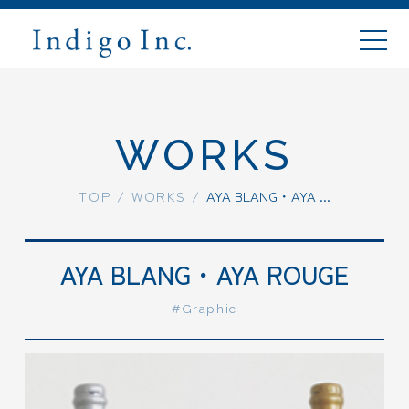
WORKS
TOP
TOP
/
WORKS
/
AYA BLANG・AYA ...
ABOUT
AYA BLANG・AYA ROUGE
WORKS
#Graphic
PLANS
FLOW