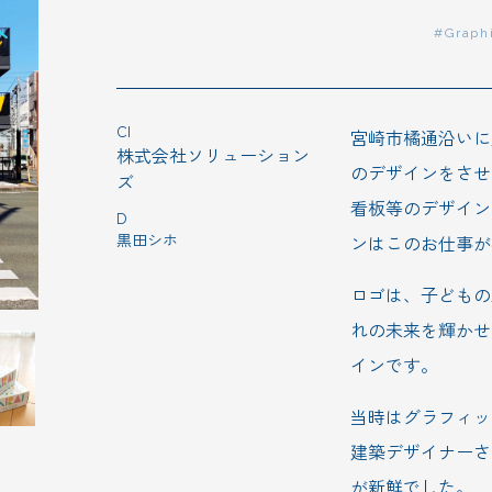
FLOW
#Graph
BOOKS
Cl
宮崎市橘通沿いに
株式会社ソリューション
のデザインをさせ
ズ
BLOG
看板等のデザイン
D
黒田シホ
ンはこのお仕事が
NEWS
ロゴは、子どもの
れの未来を輝かせ
インです。
RECRUIT
当時はグラフィッ
建築デザイナーさ
が新鮮でした。